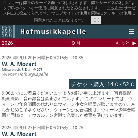
クッキーは弊社のサービス向上に利用されます。弊社サービスの利用によ
って弊社のクッキー使用に同意されたとみなされます。
クッキー
サービ
ス向上に役立てられます。ウェブサイトの使用と同時にクッキーの使用に
OK
同意されたことになります。
Hofmusikkapelle
☰
2026
９月
もっと
2026 年09月 20日日曜日09時15分 - 10:35
W. A. Mozart
Missa brevis B-Dur, KV 275
Wiener Hofburgkapelle
チケット購入
14 €
-
52 €
9:00までにご着席くださいますようお願い申し上げます。写真撮影、
動画撮影、音声録音は禁止されています。
このコンサートでは、ウ
ィーン少年合唱団の代わりにウィーン少女合唱団が歌いますので、あ
らかじめご了承ください。ウィーン少女合唱団は、ウィーン少年合唱
団と同様に、アウガルテン宮殿で充実した教育を受けています。
2026 年09月 27日日曜日09時15分 - 10:25
W. A. Mozart