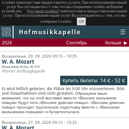
Cookies помогают нам предоставлять услуги. При использовании наших
услуг Вы соглашаетесь с тем, что мы сохраняем сookies на Вашем
устройстве.
Что такое сookies?
помогите нам в предоставлении наших
услуг. При использовании наших услуг Вы соглашаетесь с тем, что мы
OK
собираем Cookies.
Hofmusikkapelle
☰
2026
Сентябрь
больше
Воскресенье, 20. 09. 2026 09:15 - 10:35
W. A. Mozart
Missa brevis B-Dur, KV 275
Wiener Hofburgkapelle
Купить билеты
14 €
-
52 €
Es wird höflich gebeten, die Plätze bis 9:00 Uhr einzunehmen. Bild-
und Tonaufnahmen sind nicht gestattet.
Обращаем ваше
внимание, что на этой выставке вместо «Венских мальчиков-
певцов» будут петь «Венские девочки-певцы». «Венские девочки-
певцы» проходят тщательную подготовку вместе с «Венскими
мальчиками-певцами» в Аугартенпаласе.
Воскресенье, 27. 09. 2026 09:15 - 10:25
W. A. Mozart