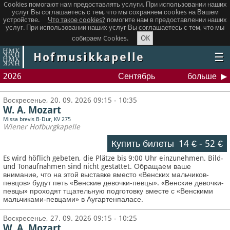
Cookies помогают нам предоставлять услуги. При использовании наших
услуг Вы соглашаетесь с тем, что мы сохраняем сookies на Вашем
устройстве.
Что такое сookies?
помогите нам в предоставлении наших
услуг. При использовании наших услуг Вы соглашаетесь с тем, что мы
OK
собираем Cookies.
Hofmusikkapelle
☰
2026
Сентябрь
больше
Воскресенье, 20. 09. 2026 09:15 - 10:35
W. A. Mozart
Missa brevis B-Dur, KV 275
Wiener Hofburgkapelle
Купить билеты
14 €
-
52 €
Es wird höflich gebeten, die Plätze bis 9:00 Uhr einzunehmen. Bild-
und Tonaufnahmen sind nicht gestattet.
Обращаем ваше
внимание, что на этой выставке вместо «Венских мальчиков-
певцов» будут петь «Венские девочки-певцы». «Венские девочки-
певцы» проходят тщательную подготовку вместе с «Венскими
мальчиками-певцами» в Аугартенпаласе.
Воскресенье, 27. 09. 2026 09:15 - 10:25
W. A. Mozart