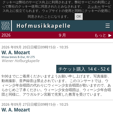
クッキーは弊社のサービス向上に利用されます。弊社サービスの利用によ
って弊社のクッキー使用に同意されたとみなされます。
クッキー
サービ
ス向上に役立てられます。ウェブサイトの使用と同時にクッキーの使用に
OK
同意されたことになります。
Hofmusikkapelle
☰
2026
９月
もっと
2026 年09月 20日日曜日09時15分 - 10:35
W. A. Mozart
Missa brevis B-Dur, KV 275
Wiener Hofburgkapelle
チケット購入
14 €
-
52 €
9:00までにご着席くださいますようお願い申し上げます。写真撮影、
動画撮影、音声録音は禁止されています。
このコンサートでは、ウ
ィーン少年合唱団の代わりにウィーン少女合唱団が歌いますので、あ
らかじめご了承ください。ウィーン少女合唱団は、ウィーン少年合唱
団と同様に、アウガルテン宮殿で充実した教育を受けています。
2026 年09月 27日日曜日09時15分 - 10:25
W. A. Mozart