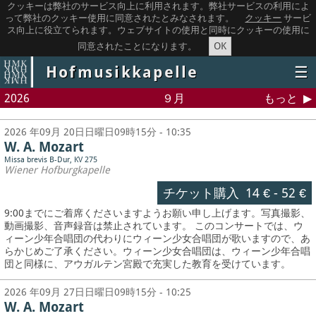
クッキーは弊社のサービス向上に利用されます。弊社サービスの利用によ
って弊社のクッキー使用に同意されたとみなされます。
クッキー
サービ
ス向上に役立てられます。ウェブサイトの使用と同時にクッキーの使用に
OK
同意されたことになります。
Hofmusikkapelle
☰
2026
９月
もっと
2026 年09月 20日日曜日09時15分 - 10:35
W. A. Mozart
Missa brevis B-Dur, KV 275
Wiener Hofburgkapelle
チケット購入
14 €
-
52 €
9:00までにご着席くださいますようお願い申し上げます。写真撮影、
動画撮影、音声録音は禁止されています。
このコンサートでは、ウ
ィーン少年合唱団の代わりにウィーン少女合唱団が歌いますので、あ
らかじめご了承ください。ウィーン少女合唱団は、ウィーン少年合唱
団と同様に、アウガルテン宮殿で充実した教育を受けています。
2026 年09月 27日日曜日09時15分 - 10:25
W. A. Mozart