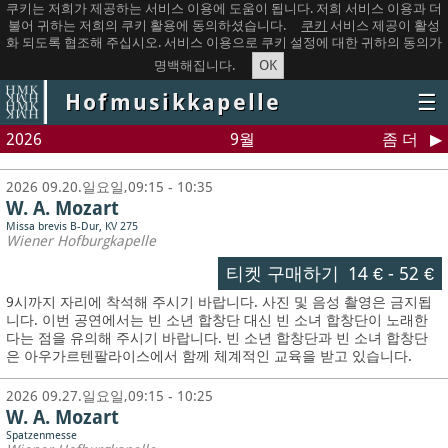
쿠키는 저희가 제공하는 서비스 이용에 도움이 됩니다. 저희 서비스 이용과 더
불어 귀하는 저희의 쿠키 활용에 동의하셨습니다.
쿠키
서비스 제공이 활성
화 되도록 협조해 주십시오. 서비스 이용으로 쿠키 설정에 대한 귀하의 동의가
OK
명백해집니다.
Hofmusikkapelle
☰
2026
9월
좀 더
2026 09.20.일요일,09:15 - 10:35
W. A. Mozart
Missa brevis B-Dur, KV 275
Wiener Hofburgkapelle
티켓 구매하기
14 €
-
52 €
9시까지 자리에 착석해 주시기 바랍니다. 사진 및 음성 촬영은 금지됩
니다.
이번 공연에서는 빈 소년 합창단 대신 빈 소녀 합창단이 노래한
다는 점을 유의해 주시기 바랍니다. 빈 소년 합창단과 빈 소녀 합창단
은 아우가르텐팔라이스에서 함께 체계적인 교육을 받고 있습니다.
2026 09.27.일요일,09:15 - 10:25
W. A. Mozart
Spatzenmesse