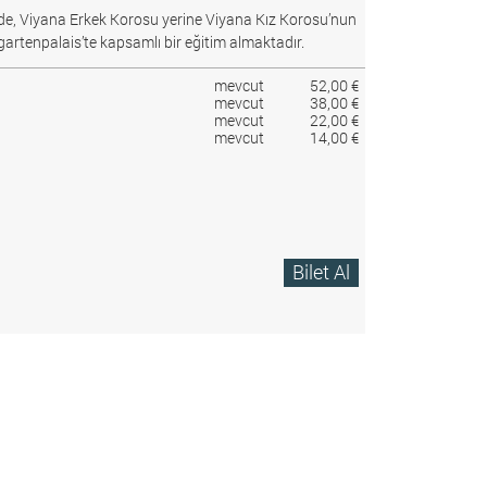
e, Viyana Erkek Korosu yerine Viyana Kız Korosu’nun
gartenpalais’te kapsamlı bir eğitim almaktadır.
mevcut
52,00 €
mevcut
38,00 €
mevcut
22,00 €
mevcut
14,00 €
Bilet Al