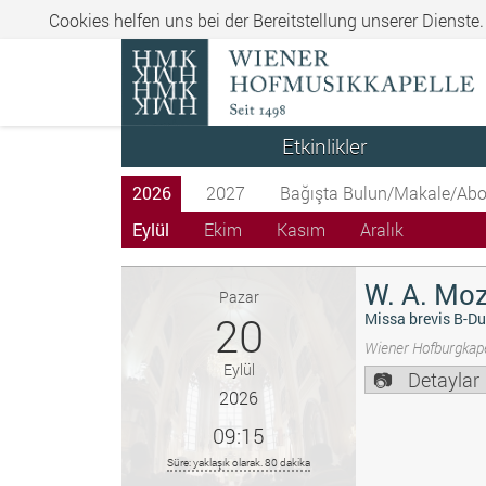
Cookies helfen uns bei der Bereitstellung unserer Dienste
Etkinlikler
2026
2027
Bağışta Bulun/Makale/Abo
Eylül
Ekim
Kasım
Aralık
W. A. Moz
Pazar
20
Missa brevis B-Du
Wiener Hofburgkape
Eylül
Detaylar
2026
09:15
Süre: yaklaşık olarak. 80 dakika