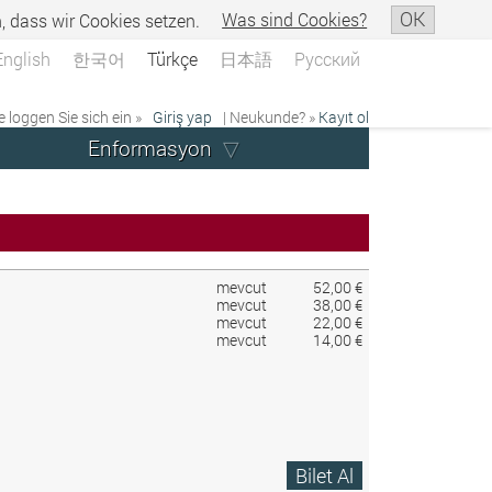
OK
n, dass wir Cookies setzen.
Was sind Cookies?
English
한국어
Türkçe
日本語
Русский
e loggen Sie sich ein »
Giriş yap
| Neukunde? »
Kayıt ol
Enformasyon
mevcut
52,00 €
mevcut
38,00 €
mevcut
22,00 €
mevcut
14,00 €
Bilet Al