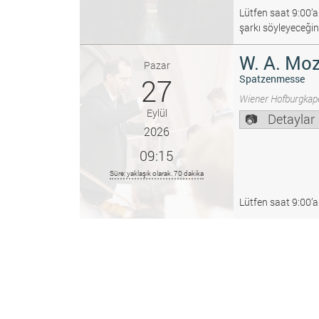
Lütfen saat 9:00’a
şarkı söyleyeceğin
W. A. Moz
Pazar
27
Spatzenmesse
Wiener Hofburgkape
Eylül
Detaylar
2026
09:15
Süre: yaklaşık olarak. 70 dakika
Lütfen saat 9:00’a