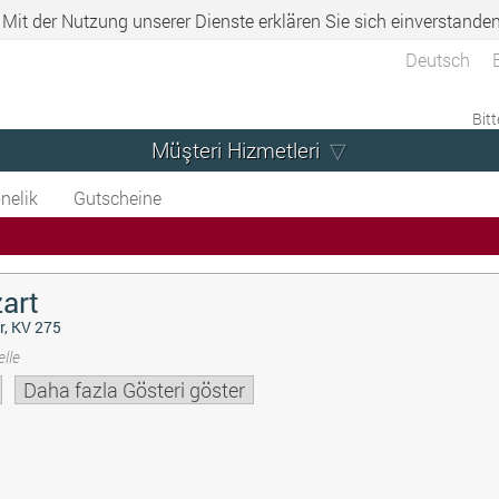
. Mit der Nutzung unserer Dienste erklären Sie sich einverstande
Deutsch
Bitt
Müşteri Hizmetleri
nelik
Gutscheine
art
r, KV 275
lle
Daha fazla Gösteri göster