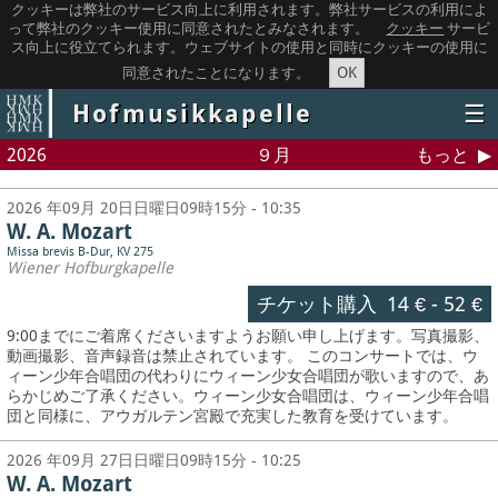
クッキーは弊社のサービス向上に利用されます。弊社サービスの利用によ
って弊社のクッキー使用に同意されたとみなされます。
クッキー
サービ
ス向上に役立てられます。ウェブサイトの使用と同時にクッキーの使用に
OK
同意されたことになります。
Hofmusikkapelle
☰
2026
９月
もっと
2026 年09月 20日日曜日09時15分 - 10:35
W. A. Mozart
Missa brevis B-Dur, KV 275
Wiener Hofburgkapelle
チケット購入
14 €
-
52 €
9:00までにご着席くださいますようお願い申し上げます。写真撮影、
動画撮影、音声録音は禁止されています。
このコンサートでは、ウ
ィーン少年合唱団の代わりにウィーン少女合唱団が歌いますので、あ
らかじめご了承ください。ウィーン少女合唱団は、ウィーン少年合唱
団と同様に、アウガルテン宮殿で充実した教育を受けています。
2026 年09月 27日日曜日09時15分 - 10:25
W. A. Mozart