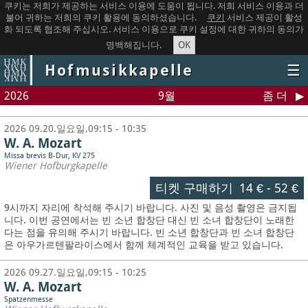
쿠키는 저희가 제공하는 서비스 이용에 도움이 됩니다. 저희 서비스 이용과 더
불어 귀하는 저희의 쿠키 활용에 동의하셨습니다.
쿠키
서비스 제공이 활성
화 되도록 협조해 주십시오. 서비스 이용으로 쿠키 설정에 대한 귀하의 동의가
OK
명백해집니다.
Hofmusikkapelle
☰
2026
9월
좀 더
2026 09.20.일요일,09:15 - 10:35
W. A. Mozart
Missa brevis B-Dur, KV 275
Wiener Hofburgkapelle
티켓 구매하기
14 €
-
52 €
9시까지 자리에 착석해 주시기 바랍니다. 사진 및 음성 촬영은 금지됩
니다.
이번 공연에서는 빈 소년 합창단 대신 빈 소녀 합창단이 노래한
다는 점을 유의해 주시기 바랍니다. 빈 소년 합창단과 빈 소녀 합창단
은 아우가르텐팔라이스에서 함께 체계적인 교육을 받고 있습니다.
2026 09.27.일요일,09:15 - 10:25
W. A. Mozart
Spatzenmesse