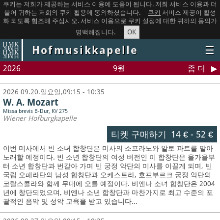
쿠키는 저희가 제공하는 서비스 이용에 도움이 됩니다. 저희 서비스 이용과 더
불어 귀하는 저희의 쿠키 활용에 동의하셨습니다.
쿠키
서비스 제공이 활성
화 되도록 협조해 주십시오. 서비스 이용으로 쿠키 설정에 대한 귀하의 동의가
OK
명백해집니다.
Hofmusikkapelle
☰
2026
9월
좀 더
2026 09.20.일요일,09:15 - 10:35
W. A. Mozart
Missa brevis B-Dur, KV 275
Wiener Hofburgkapelle
티켓 구매하기
14 €
-
52 €
이번 미사에서 빈 소녀 합창단은 미사의 소프라노와 알토 파트를 맡아
노래할 예정이다. 빈 소년 합창단의 여성 버전인 이 합창단은 올가을부
터 소년 합창단과 번갈아 가며 빈 궁정 악단의 미사를 이끌게 되며, 빈
국립 오페라단의 남성 합창단과 오케스트라, 호프부르크 궁정 악단의
코랄스콜라와 함께 무대에 오를 예정이다. 비엔나 소녀 합창단은 2004
년에 창단되었으며, 비엔나 소년 합창단과 마찬가지로 최고 수준의 포
괄적인 음악 및 성악 교육을 받고 있습니다...