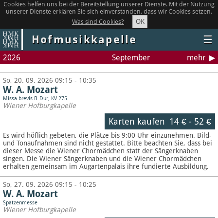
Cookies helfen uns bei der Bereitstellung unserer Dienste. Mit der Nutzung
unserer Dienste erklären Sie sich einverstanden, dass wir Cookies setzen.
OK
Was sind Cookies?
Hofmusikkapelle
☰
2026
September
mehr
So, 20. 09. 2026 09:15 - 10:35
W. A. Mozart
Missa brevis B-Dur, KV 275
Wiener Hofburgkapelle
Karten kaufen
14 €
-
52 €
Es wird höflich gebeten, die Plätze bis 9:00 Uhr einzunehmen. Bild-
und Tonaufnahmen sind nicht gestattet.
Bitte beachten Sie, dass bei
dieser Messe die Wiener Chormädchen statt der Sängerknaben
singen. Die Wiener Sängerknaben und die Wiener Chormädchen
erhalten gemeinsam im Augartenpalais ihre fundierte Ausbildung.
So, 27. 09. 2026 09:15 - 10:25
W. A. Mozart
Spatzenmesse
Wiener Hofburgkapelle