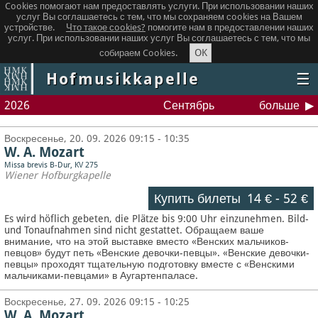
Cookies помогают нам предоставлять услуги. При использовании наших
услуг Вы соглашаетесь с тем, что мы сохраняем сookies на Вашем
устройстве.
Что такое сookies?
помогите нам в предоставлении наших
услуг. При использовании наших услуг Вы соглашаетесь с тем, что мы
OK
собираем Cookies.
Hofmusikkapelle
☰
2026
Сентябрь
больше
Воскресенье, 20. 09. 2026 09:15 - 10:35
W. A. Mozart
Missa brevis B-Dur, KV 275
Wiener Hofburgkapelle
Купить билеты
14 €
-
52 €
Es wird höflich gebeten, die Plätze bis 9:00 Uhr einzunehmen. Bild-
und Tonaufnahmen sind nicht gestattet.
Обращаем ваше
внимание, что на этой выставке вместо «Венских мальчиков-
певцов» будут петь «Венские девочки-певцы». «Венские девочки-
певцы» проходят тщательную подготовку вместе с «Венскими
мальчиками-певцами» в Аугартенпаласе.
Воскресенье, 27. 09. 2026 09:15 - 10:25
W. A. Mozart