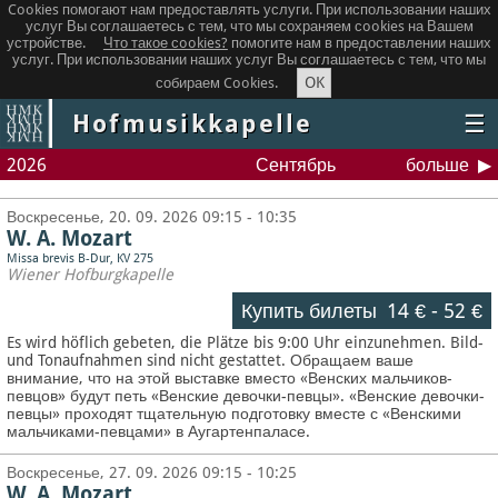
Cookies помогают нам предоставлять услуги. При использовании наших
услуг Вы соглашаетесь с тем, что мы сохраняем сookies на Вашем
устройстве.
Что такое сookies?
помогите нам в предоставлении наших
услуг. При использовании наших услуг Вы соглашаетесь с тем, что мы
OK
собираем Cookies.
Hofmusikkapelle
☰
2026
Сентябрь
больше
Воскресенье, 20. 09. 2026 09:15 - 10:35
W. A. Mozart
Missa brevis B-Dur, KV 275
Wiener Hofburgkapelle
Купить билеты
14 €
-
52 €
Es wird höflich gebeten, die Plätze bis 9:00 Uhr einzunehmen. Bild-
und Tonaufnahmen sind nicht gestattet.
Обращаем ваше
внимание, что на этой выставке вместо «Венских мальчиков-
певцов» будут петь «Венские девочки-певцы». «Венские девочки-
певцы» проходят тщательную подготовку вместе с «Венскими
мальчиками-певцами» в Аугартенпаласе.
Воскресенье, 27. 09. 2026 09:15 - 10:25
W. A. Mozart