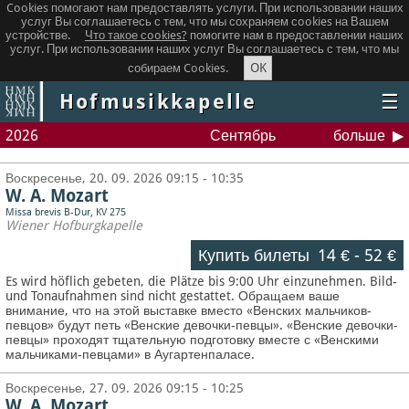
Cookies помогают нам предоставлять услуги. При использовании наших
услуг Вы соглашаетесь с тем, что мы сохраняем сookies на Вашем
устройстве.
Что такое сookies?
помогите нам в предоставлении наших
услуг. При использовании наших услуг Вы соглашаетесь с тем, что мы
OK
собираем Cookies.
Hofmusikkapelle
☰
2026
Сентябрь
больше
Воскресенье, 20. 09. 2026 09:15 - 10:35
W. A. Mozart
Missa brevis B-Dur, KV 275
Wiener Hofburgkapelle
Купить билеты
14 €
-
52 €
Es wird höflich gebeten, die Plätze bis 9:00 Uhr einzunehmen. Bild-
und Tonaufnahmen sind nicht gestattet.
Обращаем ваше
внимание, что на этой выставке вместо «Венских мальчиков-
певцов» будут петь «Венские девочки-певцы». «Венские девочки-
певцы» проходят тщательную подготовку вместе с «Венскими
мальчиками-певцами» в Аугартенпаласе.
Воскресенье, 27. 09. 2026 09:15 - 10:25
W. A. Mozart