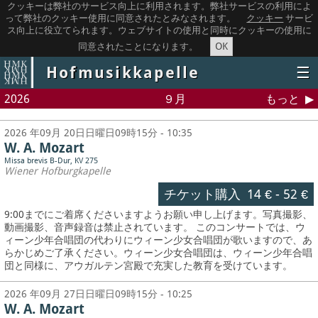
クッキーは弊社のサービス向上に利用されます。弊社サービスの利用によ
って弊社のクッキー使用に同意されたとみなされます。
クッキー
サービ
ス向上に役立てられます。ウェブサイトの使用と同時にクッキーの使用に
OK
同意されたことになります。
Hofmusikkapelle
☰
2026
９月
もっと
2026 年09月 20日日曜日09時15分 - 10:35
W. A. Mozart
Missa brevis B-Dur, KV 275
Wiener Hofburgkapelle
チケット購入
14 €
-
52 €
9:00までにご着席くださいますようお願い申し上げます。写真撮影、
動画撮影、音声録音は禁止されています。
このコンサートでは、ウ
ィーン少年合唱団の代わりにウィーン少女合唱団が歌いますので、あ
らかじめご了承ください。ウィーン少女合唱団は、ウィーン少年合唱
団と同様に、アウガルテン宮殿で充実した教育を受けています。
2026 年09月 27日日曜日09時15分 - 10:25
W. A. Mozart