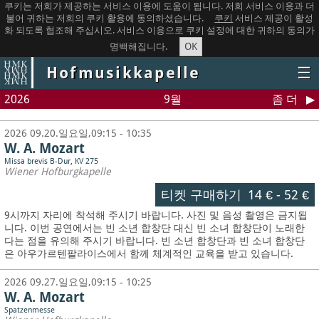
쿠키는 저희가 제공하는 서비스 이용에 도움이 됩니다. 저희 서비스 이용과 더
불어 귀하는 저희의 쿠키 활용에 동의하셨습니다.
쿠키
서비스 제공이 활성
화 되도록 협조해 주십시오. 서비스 이용으로 쿠키 설정에 대한 귀하의 동의가
OK
명백해집니다.
Hofmusikkapelle
☰
2026
9월
좀 더
2026 09.20.일요일,09:15 - 10:35
W. A. Mozart
Missa brevis B-Dur, KV 275
Wiener Hofburgkapelle
티켓 구매하기
14 €
-
52 €
9시까지 자리에 착석해 주시기 바랍니다. 사진 및 음성 촬영은 금지됩
니다.
이번 공연에서는 빈 소년 합창단 대신 빈 소녀 합창단이 노래한
다는 점을 유의해 주시기 바랍니다. 빈 소년 합창단과 빈 소녀 합창단
은 아우가르텐팔라이스에서 함께 체계적인 교육을 받고 있습니다.
2026 09.27.일요일,09:15 - 10:25
W. A. Mozart
Spatzenmesse