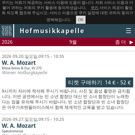
쿠키는 저희가 제공하는 서비스 이용에 도움이 됩니다. 저희 서비스 이용과 더
불어 귀하는 저희의 쿠키 활용에 동의하셨습니다.
쿠키
서비스 제공이 활성
화 되도록 협조해 주십시오. 서비스 이용으로 쿠키 설정에 대한 귀하의 동의가
OK
명백해집니다.
Hofmusikkapelle
☰
2026
9월
좀 더
2026 09.20.일요일,09:15 - 10:35
W. A. Mozart
Missa brevis B-Dur, KV 275
Wiener Hofburgkapelle
티켓 구매하기
14 €
-
52 €
9시까지 자리에 착석해 주시기 바랍니다. 사진 및 음성 촬영은 금지됩
니다.
이번 공연에서는 빈 소년 합창단 대신 빈 소녀 합창단이 노래한
다는 점을 유의해 주시기 바랍니다. 빈 소년 합창단과 빈 소녀 합창단
은 아우가르텐팔라이스에서 함께 체계적인 교육을 받고 있습니다.
2026 09.27.일요일,09:15 - 10:25
W. A. Mozart
Spatzenmesse