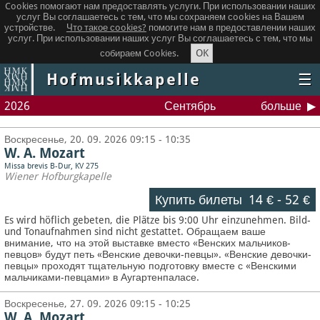
Cookies помогают нам предоставлять услуги. При использовании наших
услуг Вы соглашаетесь с тем, что мы сохраняем сookies на Вашем
устройстве.
Что такое сookies?
помогите нам в предоставлении наших
услуг. При использовании наших услуг Вы соглашаетесь с тем, что мы
OK
собираем Cookies.
Hofmusikkapelle
☰
2026
Сентябрь
больше
Воскресенье, 20. 09. 2026 09:15 - 10:35
W. A. Mozart
Missa brevis B-Dur, KV 275
Wiener Hofburgkapelle
Купить билеты
14 €
-
52 €
Es wird höflich gebeten, die Plätze bis 9:00 Uhr einzunehmen. Bild-
und Tonaufnahmen sind nicht gestattet.
Обращаем ваше
внимание, что на этой выставке вместо «Венских мальчиков-
певцов» будут петь «Венские девочки-певцы». «Венские девочки-
певцы» проходят тщательную подготовку вместе с «Венскими
мальчиками-певцами» в Аугартенпаласе.
Воскресенье, 27. 09. 2026 09:15 - 10:25
W. A. Mozart