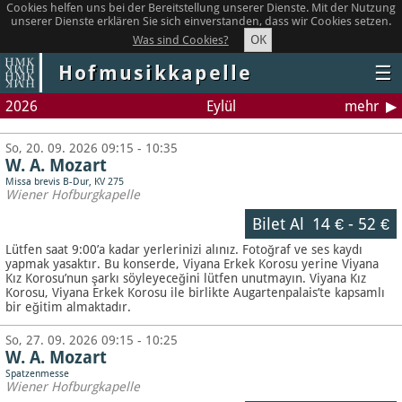
Cookies helfen uns bei der Bereitstellung unserer Dienste. Mit der Nutzung
unserer Dienste erklären Sie sich einverstanden, dass wir Cookies setzen.
OK
Was sind Cookies?
Hofmusikkapelle
☰
2026
Eylül
mehr
So, 20. 09. 2026 09:15 - 10:35
W. A. Mozart
Missa brevis B-Dur, KV 275
Wiener Hofburgkapelle
Bilet Al
14 €
-
52 €
Lütfen saat 9:00’a kadar yerlerinizi alınız. Fotoğraf ve ses kaydı
yapmak yasaktır.
Bu konserde, Viyana Erkek Korosu yerine Viyana
Kız Korosu’nun şarkı söyleyeceğini lütfen unutmayın. Viyana Kız
Korosu, Viyana Erkek Korosu ile birlikte Augartenpalais’te kapsamlı
bir eğitim almaktadır.
So, 27. 09. 2026 09:15 - 10:25
W. A. Mozart
Spatzenmesse
Wiener Hofburgkapelle