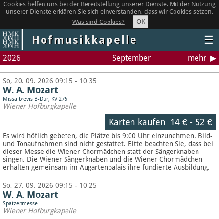
Cookies helfen uns bei der Bereitstellung unserer Dienste. Mit der Nutzung
unserer Dienste erklären Sie sich einverstanden, dass wir Cookies setzen.
OK
Was sind Cookies?
Hofmusikkapelle
☰
2026
September
mehr
So, 20. 09. 2026 09:15 - 10:35
W. A. Mozart
Missa brevis B-Dur, KV 275
Wiener Hofburgkapelle
Karten kaufen
14 €
-
52 €
Es wird höflich gebeten, die Plätze bis 9:00 Uhr einzunehmen. Bild-
und Tonaufnahmen sind nicht gestattet.
Bitte beachten Sie, dass bei
dieser Messe die Wiener Chormädchen statt der Sängerknaben
singen. Die Wiener Sängerknaben und die Wiener Chormädchen
erhalten gemeinsam im Augartenpalais ihre fundierte Ausbildung.
So, 27. 09. 2026 09:15 - 10:25
W. A. Mozart
Spatzenmesse
Wiener Hofburgkapelle