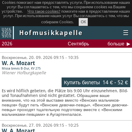
Cookies помогают нам предоставлять услуги. При использовании наших
услуг Вы соглашаетесь с тем, что мы сохраняем сookies на Вашем
устройстве.
Что такое сookies?
помогите нам в предоставлении наших
услуг. При использовании наших услуг Вы соглашаетесь с тем, что мы
OK
собираем Cookies.
Hofmusikkapelle
☰
2026
Сентябрь
больше
Воскресенье, 20. 09. 2026 09:15 - 10:35
W. A. Mozart
Missa brevis B-Dur, KV 275
Wiener Hofburgkapelle
Купить билеты
14 €
-
52 €
Es wird höflich gebeten, die Plätze bis 9:00 Uhr einzunehmen. Bild-
und Tonaufnahmen sind nicht gestattet.
Обращаем ваше
внимание, что на этой выставке вместо «Венских мальчиков-
певцов» будут петь «Венские девочки-певцы». «Венские девочки-
певцы» проходят тщательную подготовку вместе с «Венскими
мальчиками-певцами» в Аугартенпаласе.
Воскресенье, 27. 09. 2026 09:15 - 10:25
W. A. Mozart