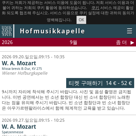
쿠키는 저희가 제공하는 서비스 이용에 도움이 됩니다. 저희 서비스 이용과 더
불어 귀하는 저희의 쿠키 활용에 동의하셨습니다.
쿠키
서비스 제공이 활성
화 되도록 협조해 주십시오. 서비스 이용으로 쿠키 설정에 대한 귀하의 동의가
OK
명백해집니다.
Hofmusikkapelle
☰
2026
9월
좀 더
2026 09.20.일요일,09:15 - 10:35
W. A. Mozart
Missa brevis B-Dur, KV 275
Wiener Hofburgkapelle
티켓 구매하기
14 €
-
52 €
9시까지 자리에 착석해 주시기 바랍니다. 사진 및 음성 촬영은 금지됩
니다.
이번 공연에서는 빈 소년 합창단 대신 빈 소녀 합창단이 노래한
다는 점을 유의해 주시기 바랍니다. 빈 소년 합창단과 빈 소녀 합창단
은 아우가르텐팔라이스에서 함께 체계적인 교육을 받고 있습니다.
2026 09.27.일요일,09:15 - 10:25
W. A. Mozart
Spatzenmesse