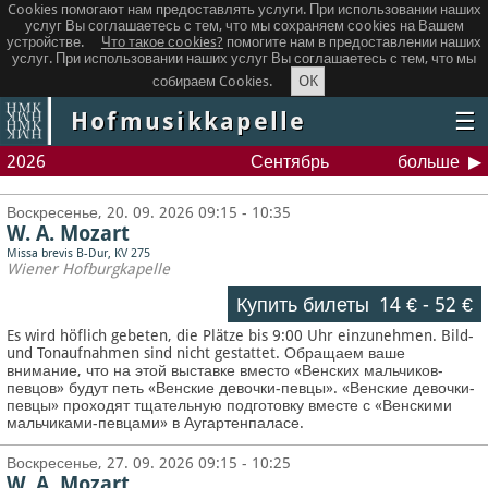
Cookies помогают нам предоставлять услуги. При использовании наших
услуг Вы соглашаетесь с тем, что мы сохраняем сookies на Вашем
устройстве.
Что такое сookies?
помогите нам в предоставлении наших
услуг. При использовании наших услуг Вы соглашаетесь с тем, что мы
OK
собираем Cookies.
Hofmusikkapelle
☰
2026
Сентябрь
больше
Воскресенье, 20. 09. 2026 09:15 - 10:35
W. A. Mozart
Missa brevis B-Dur, KV 275
Wiener Hofburgkapelle
Купить билеты
14 €
-
52 €
Es wird höflich gebeten, die Plätze bis 9:00 Uhr einzunehmen. Bild-
und Tonaufnahmen sind nicht gestattet.
Обращаем ваше
внимание, что на этой выставке вместо «Венских мальчиков-
певцов» будут петь «Венские девочки-певцы». «Венские девочки-
певцы» проходят тщательную подготовку вместе с «Венскими
мальчиками-певцами» в Аугартенпаласе.
Воскресенье, 27. 09. 2026 09:15 - 10:25
W. A. Mozart