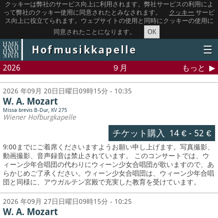
クッキーは弊社のサービス向上に利用されます。弊社サービスの利用によ
って弊社のクッキー使用に同意されたとみなされます。
クッキー
サービ
ス向上に役立てられます。ウェブサイトの使用と同時にクッキーの使用に
OK
同意されたことになります。
Hofmusikkapelle
☰
2026
９月
もっと
2026 年09月 20日日曜日09時15分 - 10:35
W. A. Mozart
Missa brevis B-Dur, KV 275
Wiener Hofburgkapelle
チケット購入
14 €
-
52 €
9:00までにご着席くださいますようお願い申し上げます。写真撮影、
動画撮影、音声録音は禁止されています。
このコンサートでは、ウ
ィーン少年合唱団の代わりにウィーン少女合唱団が歌いますので、あ
らかじめご了承ください。ウィーン少女合唱団は、ウィーン少年合唱
団と同様に、アウガルテン宮殿で充実した教育を受けています。
2026 年09月 27日日曜日09時15分 - 10:25
W. A. Mozart