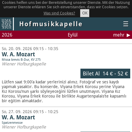
Cookies helfen uns bei der Bereitstellung unserer Dienste. Mit der Nutzung
unserer Dienste erklären Sie sich einverstanden, dass wir Cookies setzen.
OK
Was sind Cookies?
Hofmusikkapelle
☰
2026
Eylül
mehr
So, 20. 09. 2026 09:15 - 10:35
W. A. Mozart
Missa brevis B-Dur, KV 275
Wiener Hofburgkapelle
Bilet Al
14 €
-
52 €
Lütfen saat 9:00’a kadar yerlerinizi alınız. Fotoğraf ve ses kaydı
yapmak yasaktır.
Bu konserde, Viyana Erkek Korosu yerine Viyana
Kız Korosu’nun şarkı söyleyeceğini lütfen unutmayın. Viyana Kız
Korosu, Viyana Erkek Korosu ile birlikte Augartenpalais’te kapsamlı
bir eğitim almaktadır.
So, 27. 09. 2026 09:15 - 10:25
W. A. Mozart
Spatzenmesse
Wiener Hofburgkapelle