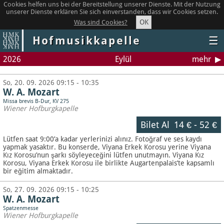
Cookies helfen uns bei der Bereitstellung unserer Dienste. Mit der Nutzung
unserer Dienste erklären Sie sich einverstanden, dass wir Cookies setzen.
OK
Was sind Cookies?
Hofmusikkapelle
☰
2026
Eylül
mehr
So, 20. 09. 2026 09:15 - 10:35
W. A. Mozart
Missa brevis B-Dur, KV 275
Wiener Hofburgkapelle
Bilet Al
14 €
-
52 €
Lütfen saat 9:00’a kadar yerlerinizi alınız. Fotoğraf ve ses kaydı
yapmak yasaktır.
Bu konserde, Viyana Erkek Korosu yerine Viyana
Kız Korosu’nun şarkı söyleyeceğini lütfen unutmayın. Viyana Kız
Korosu, Viyana Erkek Korosu ile birlikte Augartenpalais’te kapsamlı
bir eğitim almaktadır.
So, 27. 09. 2026 09:15 - 10:25
W. A. Mozart
Spatzenmesse
Wiener Hofburgkapelle