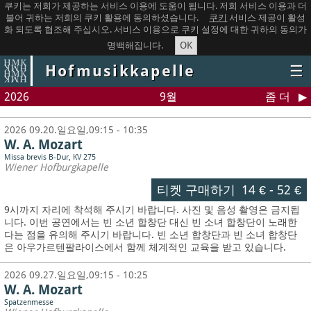
쿠키는 저희가 제공하는 서비스 이용에 도움이 됩니다. 저희 서비스 이용과 더
불어 귀하는 저희의 쿠키 활용에 동의하셨습니다.
쿠키
서비스 제공이 활성
화 되도록 협조해 주십시오. 서비스 이용으로 쿠키 설정에 대한 귀하의 동의가
OK
명백해집니다.
Hofmusikkapelle
☰
2026
9월
좀 더
2026 09.20.일요일,09:15 - 10:35
W. A. Mozart
Missa brevis B-Dur, KV 275
Wiener Hofburgkapelle
티켓 구매하기
14 €
-
52 €
9시까지 자리에 착석해 주시기 바랍니다. 사진 및 음성 촬영은 금지됩
니다.
이번 공연에서는 빈 소년 합창단 대신 빈 소녀 합창단이 노래한
다는 점을 유의해 주시기 바랍니다. 빈 소년 합창단과 빈 소녀 합창단
은 아우가르텐팔라이스에서 함께 체계적인 교육을 받고 있습니다.
2026 09.27.일요일,09:15 - 10:25
W. A. Mozart
Spatzenmesse