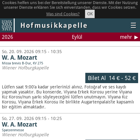
Cookies helfen uns bei der Bereitstellung unserer Dienste. Mit der Nutzung
unserer Dienste erklären Sie sich einverstanden, dass wir Cookies setzen.
OK
Was sind Cookies?
Hofmusikkapelle
☰
2026
Eylül
mehr
So, 20. 09. 2026 09:15 - 10:35
W. A. Mozart
Missa brevis B-Dur, KV 275
Wiener Hofburgkapelle
Bilet Al
14 €
-
52 €
Lütfen saat 9:00’a kadar yerlerinizi alınız. Fotoğraf ve ses kaydı
yapmak yasaktır.
Bu konserde, Viyana Erkek Korosu yerine Viyana
Kız Korosu’nun şarkı söyleyeceğini lütfen unutmayın. Viyana Kız
Korosu, Viyana Erkek Korosu ile birlikte Augartenpalais’te kapsamlı
bir eğitim almaktadır.
So, 27. 09. 2026 09:15 - 10:25
W. A. Mozart
Spatzenmesse
Wiener Hofburgkapelle